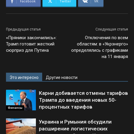
Facebook
Twitter
VK
Предыдущая статья
Следующая статья
«Пряники закончились»:
Отключения по всем
Трамп готовит жесткий
областям: в «Укрэнерго»
сюрприз для Путина
определялись с графиками
на 11 января
Это интересно
Другие новости
Карни добивается отмены тарифов
Трампа до введения новых 50-
процентных тарифов
Финансы
Украина и Румыния обсудили
расширение логистических