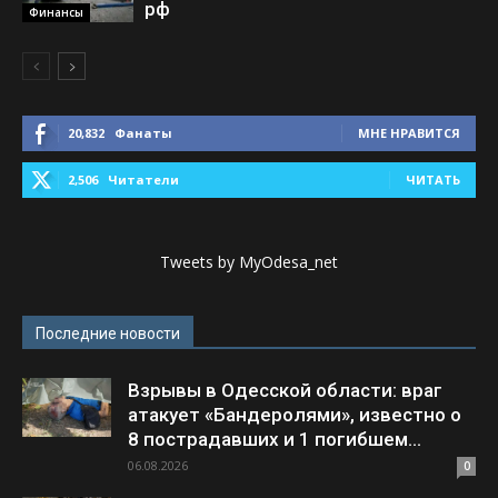
рф
Финансы
20,832
Фанаты
МНЕ НРАВИТСЯ
2,506
Читатели
ЧИТАТЬ
Tweets by MyOdesa_net
Последние новости
Взрывы в Одесской области: враг
атакует «Бандеролями», известно о
8 пострадавших и 1 погибшем...
06.08.2026
0