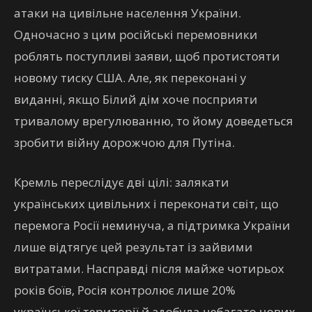
атаки на цивільне населення України.
Одночасно з цим російські перемовники
роблять поступливі заяви, щоб протистояти
новому тиску США. Але, як переконані у
виданні, якщо Білий дім хоче посприяти
тривалому врегулюванню, то йому доведеться
зробити війну дорожчою для Путіна.
Кремль переслідує дві цілі: залякати
українських цивільних і переконати світ, що
перемога Росії неминуча, а підтримка України
лише відтягує цей результат із зайвими
витратами. Насправді після майже чотирьох
років боїв, Росія контролює лише 20%
української території й здобула небагато нових