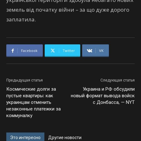
земель від початку війни – за що дуже дорого
заплатила.
Facebook
Twitter
VK
Предыдущая статья
Следующая статья
Космические долги за
Украина и РФ обсудили
пустые квартиры: как
новый формат вывода войск
украинцам отменить
с Донбасса, — NYT
незаконные платежки за
коммуналку
Это интересно
Другие новости