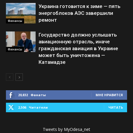
Украина готовится к зиме — пять
энергоблоков АЭС завершили
ремонт
Финансы
Государство должно услышать
авиационную отрасль, иначе
гражданская авиация в Украине
Финансы
может быть уничтожена —
Катамадзе
20,832
Фанаты
МНЕ НРАВИТСЯ
2,506
Читатели
ЧИТАТЬ
Tweets by MyOdesa_net