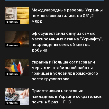
Международные резервы Украины
немного сократились до $51,2
млрд
Финансы
рф осуществила одну из самых
массированных атак на "Укрнафту",
повреждены семь объектов
Финансы
добычи
Украина и Польша согласовали
меры для стабильной работы
границы в условиях возможного
Финансы
роста грузопотока
Приостановка налоговых
накладных в Украине сократилась
почти в 5 раз — ГНС
Финансы