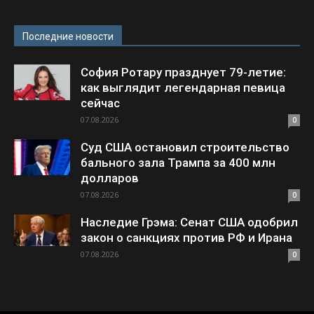
Последние новости
София Ротару празднует 79-летие:
как выглядит легендарная певица
сейчас
07.08.2026
0
Суд США остановил строительство
бального зала Трампа за 400 млн
долларов
07.08.2026
0
Наследие Грэма: Сенат США одобрил
закон о санкциях против РФ и Ирана
07.08.2026
0