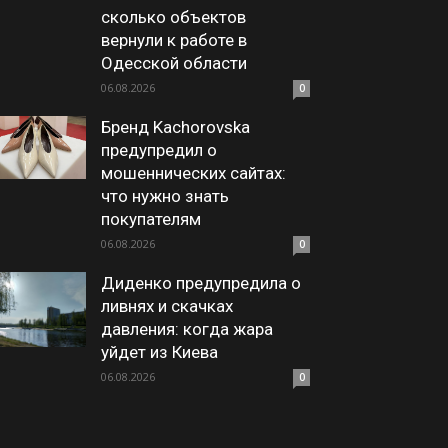
сколько объектов
вернули к работе в
Одесской области
06.08.2026
0
Бренд Kachorovska
предупредил о
мошеннических сайтах:
что нужно знать
покупателям
06.08.2026
0
Диденко предупредила о
ливнях и скачках
давления: когда жара
уйдет из Киева
06.08.2026
0