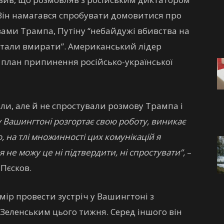
ін намагався спробувати домовитися про
вами Трампа, Путіну “небайдужі вбивства на
естали вмирати”. Американський лідер
 план припинення російсько-української
ли, але й не спростували розмову Трампа і
я у Вашингтоні розгортає свою роботу, виникає
о, на тлі множинності цих комунікацій я
я не можу це ні підтвердити, ні спростувати”,
–
Пєсков.
ір провести зустріч у Вашингтоні з
еленським цього тижня. Серед іншого він