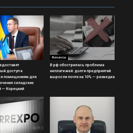
Финансы
редоставят
В рф обострилась проблема
ый доступ к
неплатежей: долги предприятий
я помещениям для
выросли почти на 10% — разведка
очения складских
 — Корецкий