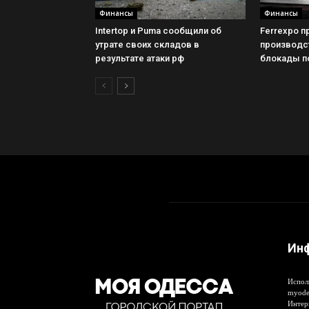
Финансы
Финансы
Intertop и Puma сообщили об
Ferrexpo п
утрате своих складов в
производст
результате атаки рф
блокады п
Ин
Испол
myode
Интер