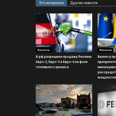
Это интересно
Другие новости
Финансы
Финансы
В рф разрешили продажу бензина
Бизнесу п
Евро-2, Евро-3 и Евро-4 на фоне
приоритетн
топливного кризиса
имеющимс
рассредот
мощностей