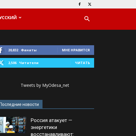
УССКИЙ
20,832
Фанаты
МНЕ НРАВИТСЯ
2,506
Читатели
ЧИТАТЬ
Tweets by MyOdesa_net
Последние новости
Россия атакует —
энергетики
восстанавливают: