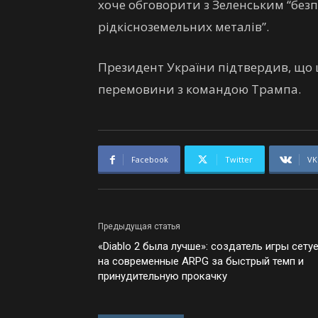
хоче обговорити з Зеленським “безп
рідкісноземельних металів”.
Президент України підтвердив, що ц
перемовини з командою Трампа.
Facebook
Twitter
VK
Предыдущая статья
«Diablo 2 была лучше»: создатель игры сету
на современные ARPG за быстрый темп и
принудительную прокачку