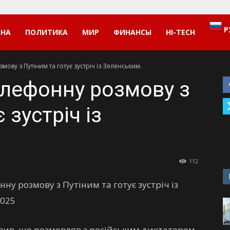
Р
ИНА
ПОЛИТИКА
МИР
ФИНАНСЫ
HI-TECH
ову з Путіним та готує зустріч із Зеленським.
елефонну розмову з
 зустріч із
112
ну розмову з Путіним та готує зустріч із
2025
ив, що розмовляв з російським диктатором