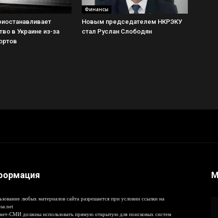
Финансы
риостанавливает
Новым председателем НКРЭКУ
во в Украине из-за
стал Руслан Слободян
ортов
формация
М
ьзование любых материалов сайта разрешается при условии ссылки на
sa.net
нет-СМИ должны использовать прямую открытую для поисковых систем