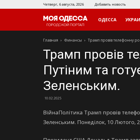
Четверг, 6 августа, 2026
Добавить новость
Моя
ОДЕССА
УКРА
Главная
Финансы
Трамп провів телефонну розм
Одесса
Трамп провів т
Путіним та готує
Зеленським.
10.02.2025
ВійнаПолітика Трамп провів телефон
Зеленським. Понеділок, 10 Лютого, 
Президент США Дональд Трамп заяв