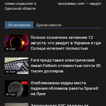
схема соцвыплат в
программы снят — нардеп
Одесской области
Это интересно
Другие новости
Полное солнечное затмение 12
августа: что увидят в Украине и где
Солнце исчезнет полностью
Hi-Tech
Ford представил электрический
пикап Fathom стоимостью почти 30
тысяч долларов
Hi-Tech
Опубликованы кадры места
падения обломков ракеты SpaceX
на Луне
Hi-Tech
Запорожская АЭС дважды за