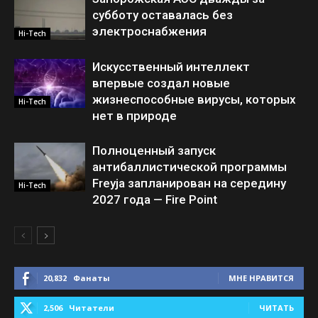
субботу оставалась без
электроснабжения
Hi-Tech
Искусственный интеллект
впервые создал новые
жизнеспособные вирусы, которых
Hi-Tech
нет в природе
Полноценный запуск
антибаллистической программы
Freyja запланирован на середину
Hi-Tech
2027 года — Fire Point
20,832
Фанаты
МНЕ НРАВИТСЯ
2,506
Читатели
ЧИТАТЬ