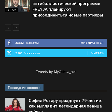
антибаллистической программе
FREYJA планируют
Hi-Tech
присоединиться новые партнеры
20,832
Фанаты
МНЕ НРАВИТСЯ
2,506
Читатели
ЧИТАТЬ
Tweets by MyOdesa_net
Последние новости
София Ротару празднует 79-летие:
как выглядит легендарная певица
сейчас