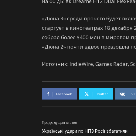
на 60 дБ: як Dreame H12 Dual FlexR
«Дюна 3» среди прочего будет вклю
стартует в кинотеатрах 18 декабря
собрал более $400 млн в мировом пр
«Дюна 2» почти вдвое превзошла по 
Источник: IndieWire, Games Radar, Sc
Facebook
Twitter
VK
Предыдущая статья
Українські удари по НПЗ Росії збагатили