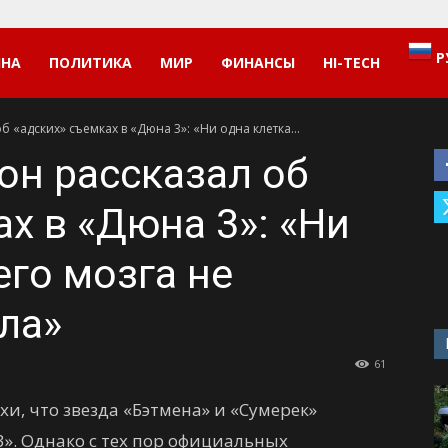
Р
ИНА
ПОЛИТИКА
МИР
ФИНАНСЫ
HI-TECH
б «адских» съемках в «Дюна 3»: «Ни одна клетка...
он рассказал об
х в «Дюна 3»: «Ни
его мозга не
ла»
61
и, что звезда «Бэтмена» и «Сумерек»
3». Однако с тех пор официальных