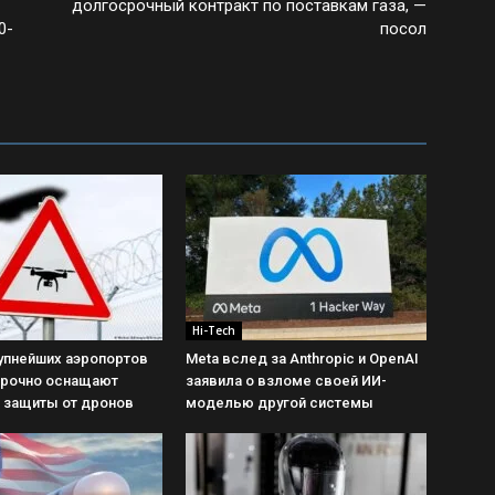
долгосрочный контракт по поставкам газа, —
0-
посол
Hi-Tech
упнейших аэропортов
Meta вслед за Anthropic и OpenAI
срочно оснащают
заявила о взломе своей ИИ-
 защиты от дронов
моделью другой системы