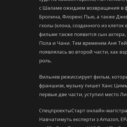
с Шаламе ожидаем возвращения в ф
Бролина, Флоренс Пью, а также Дже
гхолы (клона, созданного из клеток
фильме также появится сын актера,
Пола и Чани. Тем временем Аня Тей
появлялась во второй части, как в
роль.
Вильнев режиссирует фильм, котор
франшизе, музыку пишет Ханс Цимм
первые две части, уступил место Ли
Спецпроекты
Старт онлайн-магістрат
Навчатимуть експерти з Amazon, EPA