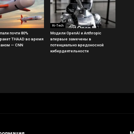
Hi-Tech
пали почти 80%
Модели OpenAI и Anthropic
ракет THAAD во время
впервые замечены в
раном — CNN
потенциально вредоносной
кибердеятельности
формация
М