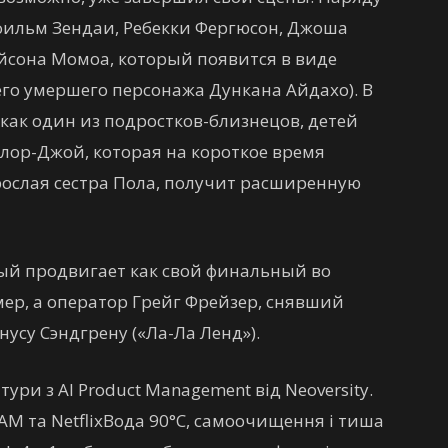
ильм Зендаи, Ребекки Фергюсон, Джоша
йсона Момоа, который появится в виде
 его умершего персонажа Дункана Айдахо). В
 как один из подростков-близнецов, детей
лор-Джой, которая на короткое время
зрослая сестра Пола, получит расширенную
ый продвигает как свой финальный во
ер, а оператор Грейг Фрейзер, снявший
нусу Сэндгрену («Ла-Ла Ленд»).
ури з AI Product Management від Neoversity.
M та Netflix
Вода 90°C, самоочищення і тиша