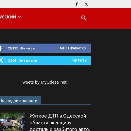
УССКИЙ
20,832
Фанаты
МНЕ НРАВИТСЯ
2,506
Читатели
ЧИТАТЬ
Tweets by MyOdesa_net
Последние новости
Жуткое ДТП в Одесской
области: женщину
достали с разбитого авто,