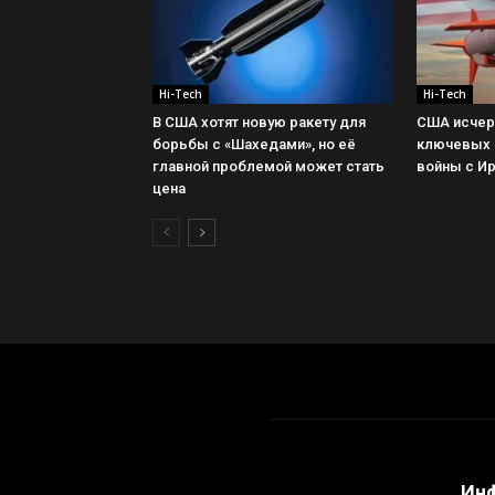
Hi-Tech
Hi-Tech
В США хотят новую ракету для
США исчер
борьбы с «Шахедами», но её
ключевых 
главной проблемой может стать
войны с И
цена
Ин