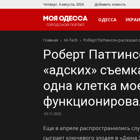
Четверг, 6 августа, 2026
Добавить новость
Моя
ОДЕССА
УКРА
Главная
Hi-Tech
Роберт Паттинсон рассказал о
Одесса
Роберт Паттинс
«адских» съемка
одна клетка мо
функционирова
05.11.2025
Еще в апреле распространились слух
сыграет ключевого злодея в «Дюна 