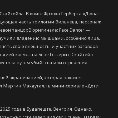
 Скайтейла. В книге Фрэнка Герберта «Дюна:
едующая часть трилогии Вильнева, персонаж
цевой танцор
В оригинале: Face Dancer —
 научили владению мышцами, особенно лица,
енять свою внешность. и участник заговора
дией космоса и Бене Гессерит, Скайтейл
рестола путем убийства или отречения.
ервой экранизацией, которая покажет
л Мартин Макдугалл в мини-сериале «Дети
2025 года в Будапеште, Венгрия. Однако,
возможно, уже завершил свои сцены. Наряду