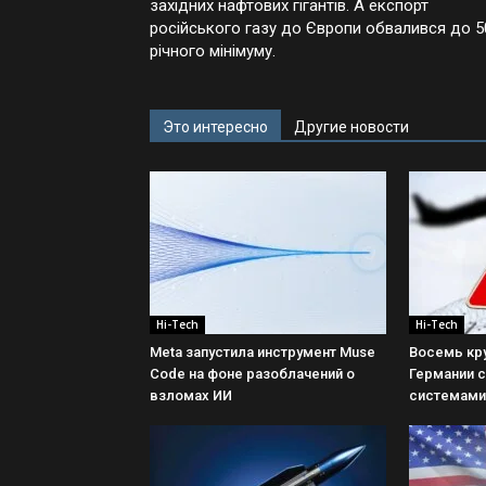
західних нафтових гігантів. А експорт
російського газу до Європи обвалився до 5
річного мінімуму.
Это интересно
Другие новости
Hi-Tech
Hi-Tech
Meta запустила инструмент Muse
Восемь кр
Code на фоне разоблачений о
Германии 
взломах ИИ
системами