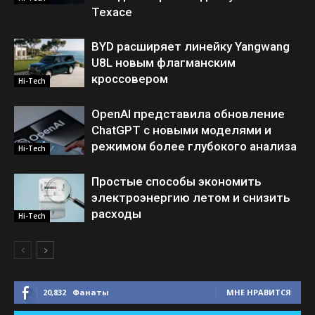
Техасе
BYD расширяет линейку Yangwang
U8L новым флагманским
кроссовером
Hi-Tech
OpenAI представила обновление
ChatGPT с новыми моделями и
режимом более глубокого анализа
Hi-Tech
Простые способы экономить
электроэнергию летом и снизить
расходы
Hi-Tech
20,832
Фанаты
МНЕ НРАВИТСЯ