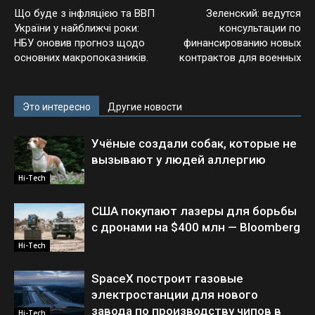
Що буде з інфляцією та ВВП
Зеленский: ведутся
України у найближчі роки:
консультации по
НБУ оновив прогноз щодо
финансированию новых
основних макропоказників.
контрактов для военных
Это интересно
Другие новости
Учёные создали собак, которые не
вызывают у людей аллергию
Hi-Tech
США покупают лазеры для борьбы
с дронами на $400 млн — Bloomberg
Hi-Tech
SpaceX построит газовые
электростанции для нового
завода по производству чипов в
Hi-Tech