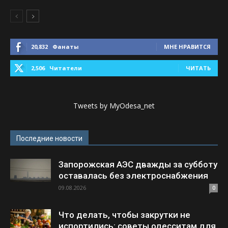
20,832
Фанаты
МНЕ НРАВИТСЯ
2,506
Читатели
ЧИТАТЬ
Tweets by MyOdesa_net
Последние новости
Запорожская АЭС дважды за субботу
оставалась без электроснабжения
09.08.2026
0
Что делать, чтобы закрутки не
испортились: советы одесситам для