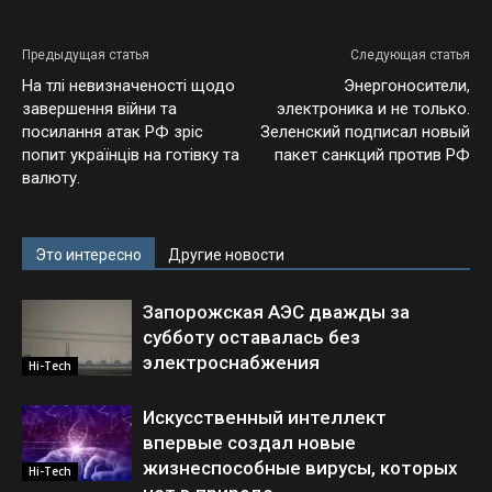
Предыдущая статья
Следующая статья
На тлі невизначеності щодо
Энергоносители,
завершення війни та
электроника и не только.
посилання атак РФ зріс
Зеленский подписал новый
попит українців на готівку та
пакет санкций против РФ
валюту.
Это интересно
Другие новости
Запорожская АЭС дважды за
субботу оставалась без
электроснабжения
Hi-Tech
Искусственный интеллект
впервые создал новые
жизнеспособные вирусы, которых
Hi-Tech