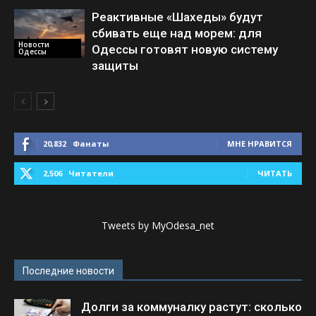
Реактивные «Шахеды» будут
сбивать еще над морем: для
Новости
Одессы готовят новую систему
Одессы
защиты
20,832
Фанаты
МНЕ НРАВИТСЯ
2,506
Читатели
ЧИТАТЬ
Tweets by MyOdesa_net
Последние новости
Долги за коммуналку растут: сколько