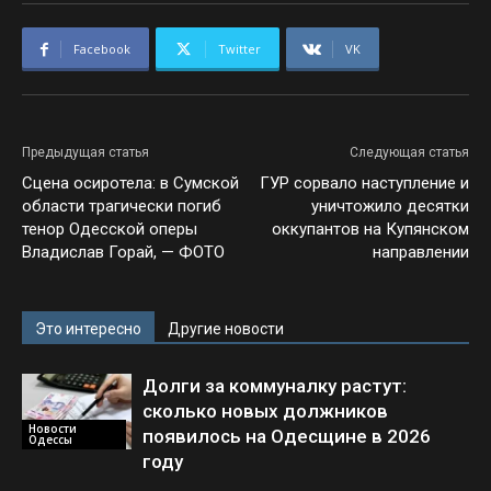
Facebook
Twitter
VK
Предыдущая статья
Следующая статья
Сцена осиротела: в Сумской
ГУР сорвало наступление и
области трагически погиб
уничтожило десятки
тенор Одесской оперы
оккупантов на Купянском
Владислав Горай, — ФОТО
направлении
Это интересно
Другие новости
Долги за коммуналку растут:
сколько новых должников
Новости
появилось на Одесщине в 2026
Одессы
году