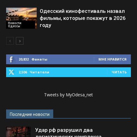
Одесский кинофестиваль назвал
фильмы, которые покажут в 2026
Новости
году
Одессы
20,832
Фанаты
МНЕ НРАВИТСЯ
2,506
Читатели
ЧИТАТЬ
Tweets by MyOdesa_net
Последние новости
Удар рф разрушил два
логистических комплекса