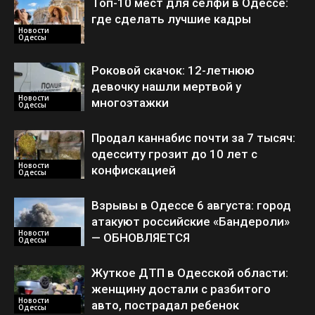
Топ-10 мест для селфи в Одессе:
где сделать лучшие кадры
Новости
Одессы
Роковой скачок: 12-летнюю
девочку нашли мертвой у
Новости
многоэтажки
Одессы
Продал каннабис почти за 7 тысяч:
одесситу грозит до 10 лет с
Новости
конфискацией
Одессы
Взрывы в Одессе 6 августа: город
атакуют российские «Бандероли»
Новости
— ОБНОВЛЯЕТСЯ
Одессы
Жуткое ДТП в Одесской области:
женщину достали с разбитого
Новости
авто, пострадал ребенок
Одессы