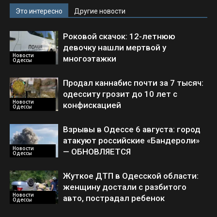
Это интересно
Другие новости
Роковой скачок: 12-летнюю
девочку нашли мертвой у
Новости
многоэтажки
Одессы
Продал каннабис почти за 7 тысяч:
одесситу грозит до 10 лет с
Новости
конфискацией
Одессы
Взрывы в Одессе 6 августа: город
атакуют российские «Бандероли»
Новости
— ОБНОВЛЯЕТСЯ
Одессы
Жуткое ДТП в Одесской области:
женщину достали с разбитого
Новости
авто, пострадал ребенок
Одессы