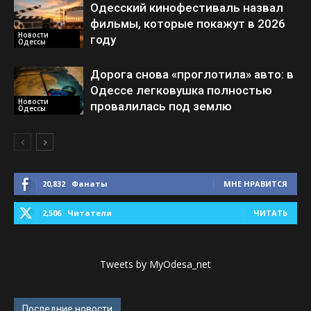
Одесский кинофестиваль назвал
фильмы, которые покажут в 2026
Новости
году
Одессы
Дорога снова «проглотила» авто: в
Одессе легковушка полностью
Новости
провалилась под землю
Одессы
20,832
Фанаты
МНЕ НРАВИТСЯ
2,506
Читатели
ЧИТАТЬ
Tweets by MyOdesa_net
Последние новости