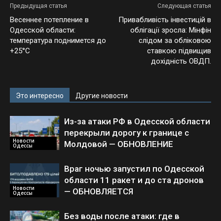
Предыдущая статья
Следующая статья
Весеннее потепление в
Привабливість інвестицій в
Одесской области:
облігації зросла: Мінфін
температура поднимется до
слідом за обліковою
+25°С
ставкою підвищив
дохідність ОВДП.
Это интересно
Другие новости
Из-за атаки РФ в Одесской области
перекрыли дорогу к границе с
Новости
Молдовой — ОБНОВЛЕНИЕ
Одессы
Враг ночью запустил по Одесской
области 11 ракет и до ста дронов
Новости
— ОБНОВЛЯЕТСЯ
Одессы
Без воды после атаки: где в