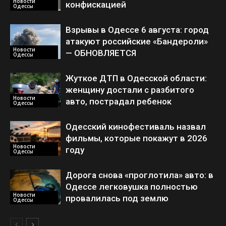
Новости
конфискацией
Одессы
Взрывы в Одессе 6 августа: город
атакуют российские «Бандероли»
Новости
— ОБНОВЛЯЕТСЯ
Одессы
Жуткое ДТП в Одесской области:
женщину достали с разбитого
Новости
авто, пострадал ребенок
Одессы
Одесский кинофестиваль назвал
фильмы, которые покажут в 2026
Новости
году
Одессы
Дорога снова «проглотила» авто: в
Одессе легковушка полностью
Новости
провалилась под землю
Одессы