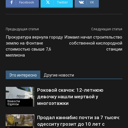
Facebook
Twitter
VK
Предыдущая статья
Следующая статья
Прокуратура вернула городу
Измаил начал строительство
землю на Фонтане
собственной кислородной
стоимостью свыше 7,6
станции
миллиона
Это интересно
Другие новости
Роковой скачок: 12-летнюю
девочку нашли мертвой у
Новости
многоэтажки
Одессы
Продал каннабис почти за 7 тысяч:
одесситу грозит до 10 лет с