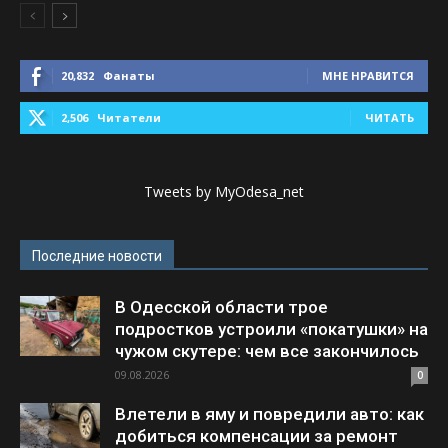
20,832
Фанаты
МНЕ НРАВИТСЯ
2,506
Читатели
ЧИТАТЬ
Tweets by MyOdesa_net
Последние новости
В Одесской области трое
подростков устроили «покатушки» на
чужом скутере: чем все закончилось
09.08.2026
0
Влетели в яму и повредили авто: как
добиться компенсации за ремонт