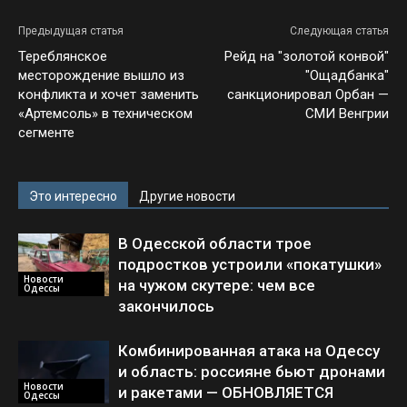
Предыдущая статья
Следующая статья
Тереблянское
Рейд на "золотой конвой"
месторождение вышло из
"Ощадбанка"
конфликта и хочет заменить
санкционировал Орбан —
«Артемсоль» в техническом
СМИ Венгрии
сегменте
Это интересно
Другие новости
В Одесской области трое
подростков устроили «покатушки»
Новости
на чужом скутере: чем все
Одессы
закончилось
Комбинированная атака на Одессу
и область: россияне бьют дронами
Новости
и ракетами — ОБНОВЛЯЕТСЯ
Одессы