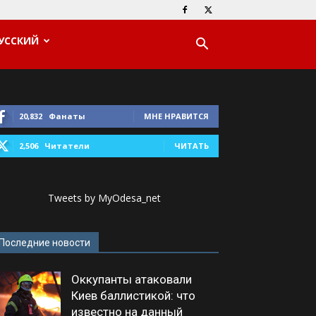
УССКИЙ
20,832
Фанаты
МНЕ НРАВИТСЯ
2,506
Читатели
ЧИТАТЬ
Tweets by MyOdesa_net
Последние новости
Оккупанты атаковали
Киев баллистикой: что
известно на данный