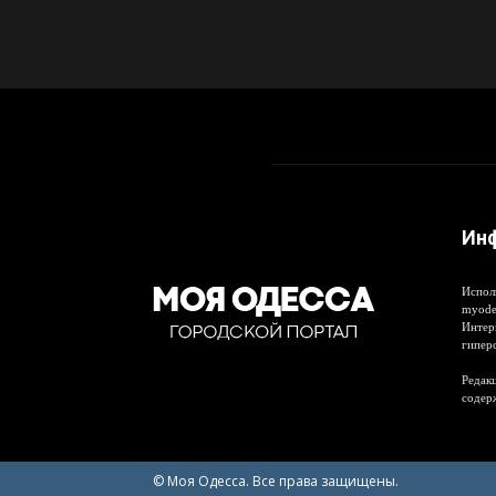
Ин
Испол
myode
Интер
гипер
Редакц
содер
© Моя Одесса. Все права защищены.