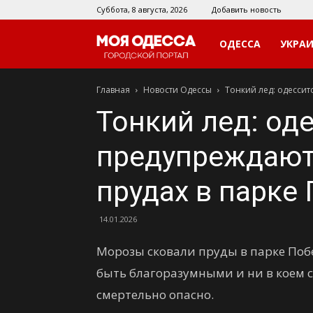
Суббота, 8 августа, 2026
Добавить новость
Моя
ОДЕССА
УКРА
Главная
Новости Одессы
Тонкий лед: одессит
Одесса
Тонкий лед: од
предупреждают 
прудах в парке
14.01.2026
Морозы сковали пруды в парке Поб
быть благоразумными и ни в коем сл
смертельно опасно.