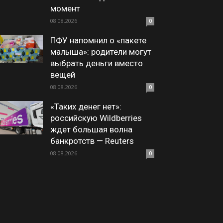
момент
08.08.2026
0
ПФУ напомнил о «пакете
малыша»: родители могут
выбрать деньги вместо
вещей
08.08.2026
0
«Таких денег нет»:
российскую Wildberries
ждет большая волна
банкротств — Reuters
08.08.2026
0