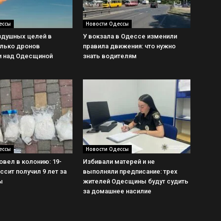
ессы
Новости Одессы
здушных целей в
У вокзала в Одессе изменили
олько дронов
правила движения: что нужно
и над Одесщиной
знать водителям
ессы
Новости Одессы
овел в колонию: 19-
Избивали матерей и не
ссит получил 9 лет за
выполняли предписание: трех
ы
жителей Одесщины будут судить
за домашнее насилие