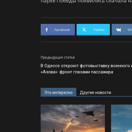
парке Победы появились сначала на
Facebook
Twitter
VK
Предыдущая статья
В Одессе откроют фотовыставку военного 
«Азова»: фронт глазами пассажира
Это интересно
Другие новости