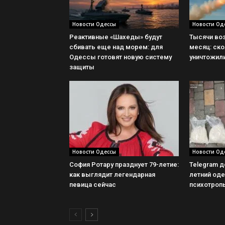
Новости Одессы
Новости Од
Реактивные «Шахеды» будут
Тысячи во
сбивать еще над морем: для
месяц: ск
Одессы готовят новую систему
уничтожил
защиты
Новости Одессы
Новости Од
София Ротару празднует 79-летие:
Telegram д
как выглядит легендарная
летний оде
певица сейчас
психотроп