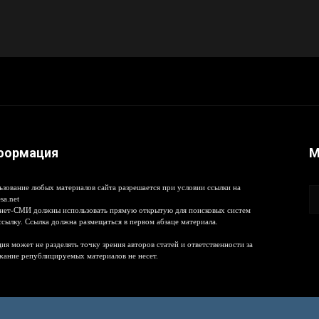
формация
М
ьзование любых материалов сайта разрешается при условии ссылки на
sa.net
нет-СМИ должны использовать прямую открытую для поисковых систем
ссылку. Ссылка должна размещаться в первом абзаце материала.
ия может не разделять точку зрения авторов статей и ответственности за
жание републицируемых материалов не несет.