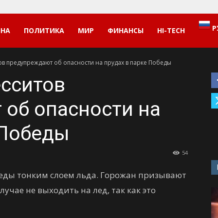
Р
ИНА
ПОЛИТИКА
МИР
ФИНАНСЫ
HI-TECH
ов предупреждают об опасности на прудах в парке Победы
есситов
об опасности на
 Победы
54
еды тонким слоем льда. Горожан призывают
учае не выходить на лед, так как это