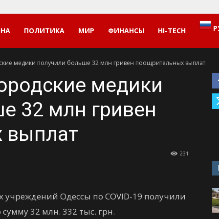
Р
ИНА
ПОЛИТИКА
МИР
ФИНАНСЫ
HI-TECH
дские медики получили больше 32 млн гривен поощрительных выплат
городские медики
е 32 млн гривен
 выплат
231
х учреждений Одессы по COVID-19 получили
умму 32 млн. 332 тыс. грн.