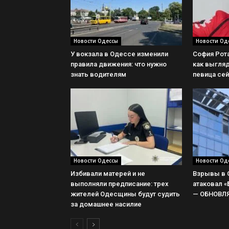
Новости Одессы
Новости Од
У вокзала в Одессе изменили
София Рота
правила движения: что нужно
как выгля
знать водителям
певица се
Новости Одессы
Новости Од
Избивали матерей и не
Взрывы в О
выполняли предписание: трех
атаковал 
жителей Одесщины будут судить
— ОБНОВЛ
за домашнее насилие