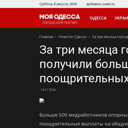
Суббота, 8 августа, 2026
Добавить новость
Моя
ОДЕССА
УКРА
Главная
Новости Одессы
За три месяца горо
Одесса
За три месяца 
получили больш
поощрительных
14.07.2020
Больше 500 медработников опорны
поощрительные выплаты на общую с