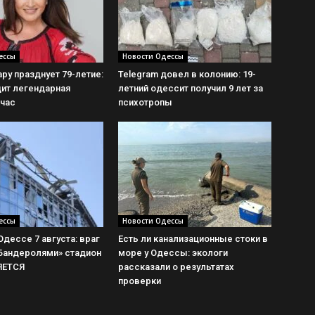
ессы
Новости Одессы
ру празднует 79-летие:
Telegram довел в колонию: 19-
дит легендарная
летний одессит получил 9 лет за
йчас
психотропы
ессы
Новости Одессы
дессе 7 августа: враг
Есть ли канализационные стоки в
«Бандеролями» стадион
море у Одессы: экологи
ЯЕТСЯ
рассказали о результатах
проверки