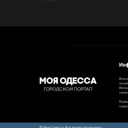
Ин
Испол
myode
Интер
гипер
Редакц
содер
© Моя Одесса. Все права защищены.