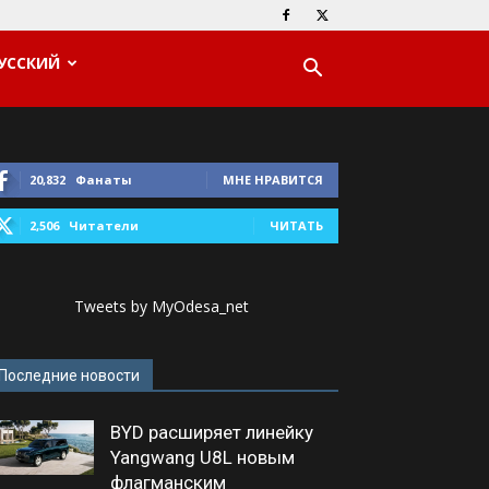
УССКИЙ
20,832
Фанаты
МНЕ НРАВИТСЯ
2,506
Читатели
ЧИТАТЬ
Tweets by MyOdesa_net
Последние новости
BYD расширяет линейку
Yangwang U8L новым
флагманским