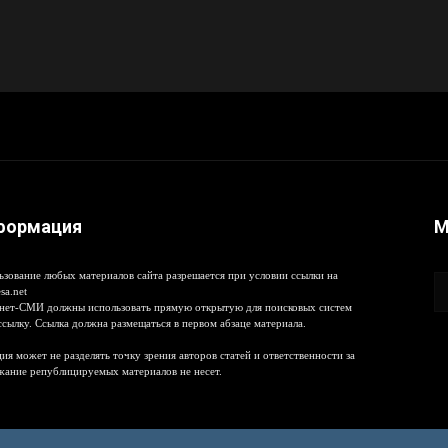
формация
М
ьзование любых материалов сайта разрешается при условии ссылки на
sa.net
нет-СМИ должны использовать прямую открытую для поисковых систем
ссылку. Ссылка должна размещаться в первом абзаце материала.
ия может не разделять точку зрения авторов статей и ответственности за
жание републицируемых материалов не несет.