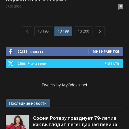
07.02.2020
0
13 198
13 199
13 200
20,832
Фанаты
МНЕ НРАВИТСЯ
2,506
Читатели
ЧИТАТЬ
Tweets by MyOdesa_net
Последние новости
София Ротару празднует 79-летие:
как выглядит легендарная певица