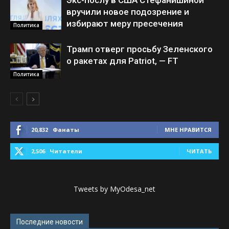
Экс-послу в США Стефанишиной
вручили новое подозрение и
избирают меру пресечения
Политика
Трамп отверг просьбу Зеленского
о ракетах для Patriot, — FT
Политика
20,832
Фанаты
МНЕ НРАВИТСЯ
2,506
Читатели
ЧИТАТЬ
Tweets by MyOdesa_net
Последние новости