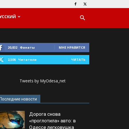
УССКИЙ
20,832
Фанаты
МНЕ НРАВИТСЯ
2,506
Читатели
ЧИТАТЬ
Tweets by MyOdesa_net
Последние новости
Дорога снова
«проглотила» авто: в
Одессе легковушка