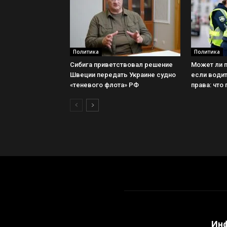
Политика
Политика
Сибига приветствовал решение
Может ли 
Швеции передать Украине судно
если води
«теневого флота» РФ
права: что
Ин