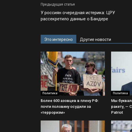
Предыдущая статья
У россиян очередная истерика: ЦРУ
рассекретило данные о Бандере
Это интересно
Другие новости
Политика
Политика
Более 600 азовцев в плену РФ:
Мы буквал
почти половину осудили за
ракету, — 
«терроризм»
Patriot