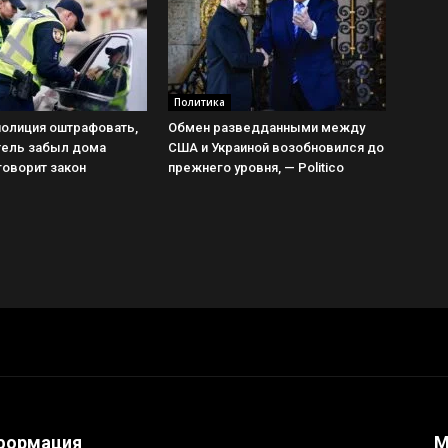
Политика
полиция оштрафовать,
Обмен разведданными между
тель забыл дома
США и Украиной возобновился до
 говорит закон
прежнего уровня, — Politico
формация
М