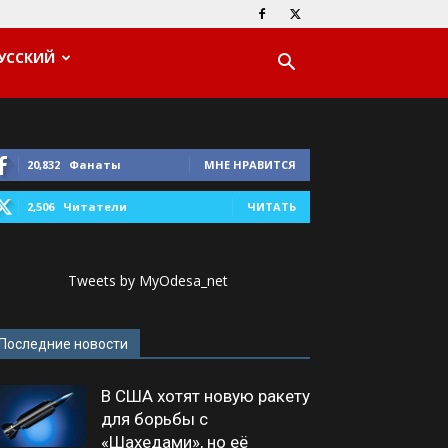
УССКИЙ
20,832
Фанаты
МНЕ НРАВИТСЯ
2,506
Читатели
ЧИТАТЬ
Tweets by MyOdesa_net
Последние новости
В США хотят новую ракету
для борьбы с
«Шахедами», но её