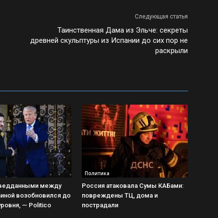
Следующая статья
Таинственная Дама из Эльче: секреты
древней скульптуры из Испании до сих пор не
раскрыли
Политика
ведданными между
Россия атаковала Сумы КАБами:
аиной возобновился до
повреждены ТЦ, дома и
ровня, — Politico
пострадали