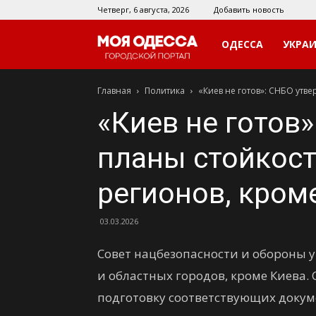
Четверг, 6 августа, 2026
Добавить новость
Моя
ОДЕССА
УКРА
Главная
Политика
«Киев не готов»: СНБО утве
Одесса
«Киев не готов
планы стойкост
регионов, кром
03.03.2026
Совет нацбезопасности и обороны у
и областных городов, кроме Киева.
подготовку соответствующих докум