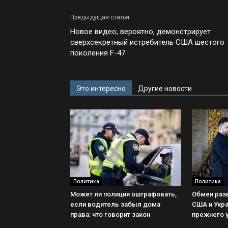
Предыдущая статья
Новое видео, вероятно, демонстрирует
сверхсекретный истребитель США шестого
поколения F-47
Это интересно
Другие новости
Политика
Политика
Может ли полиция оштрафовать,
Обмен раз
если водитель забыл дома
США и Укр
права: что говорит закон
прежнего у