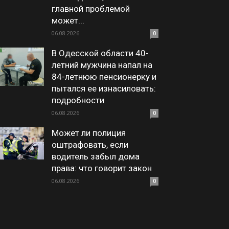
главной проблемой
может...
06.08.2026
0
В Одесской области 40-
летний мужчина напал на
84-летнюю пенсионерку и
пытался ее изнасиловать:
подробности
06.08.2026
0
Может ли полиция
оштрафовать, если
водитель забыл дома
права: что говорит закон
06.08.2026
0