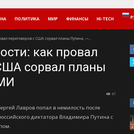
Р
ИНА
ПОЛИТИКА
МИР
ФИНАНСЫ
HI-TECH
овал переговоров с США сорвал планы Путина, —...
ости: как провал
США сорвал планы
СМИ
67
ергей Лавров попал в немилость после
российского диктатора Владимира Путина с
пом.