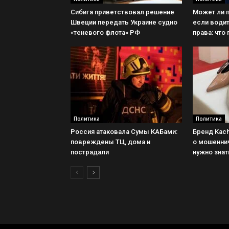
Сибига приветствовал решение
Может ли 
Швеции передать Украине судно
если води
«теневого флота» РФ
права: что
Политика
Политика
Россия атаковала Сумы КАБами:
Бренд Kac
повреждены ТЦ, дома и
о мошеннич
пострадали
нужно знат