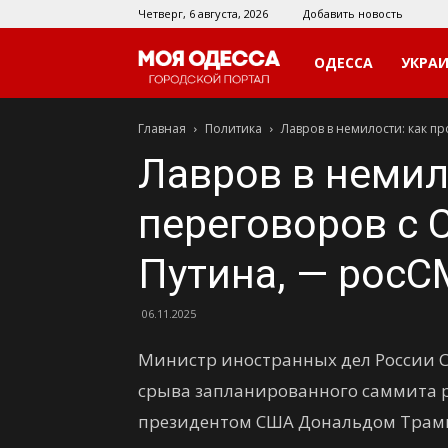
Четверг, 6 августа, 2026
Добавить новость
Моя
ОДЕССА
УКРА
Главная
Политика
Лавров в немилости: как пр
Одесса
Лавров в немил
переговоров с 
Путина, — рос
06.11.2025
Министр иностранных дел России С
срыва запланированного саммита 
президентом США Дональдом Трам