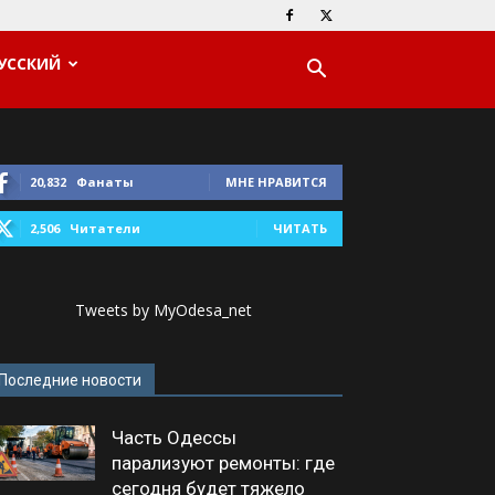
УССКИЙ
20,832
Фанаты
МНЕ НРАВИТСЯ
2,506
Читатели
ЧИТАТЬ
Tweets by MyOdesa_net
Последние новости
Часть Одессы
парализуют ремонты: где
сегодня будет тяжело