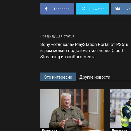
Facebook
Twitter
VK
Предыдущая статья
Sony «отвязала» PlayStation Portal от PS5: к
играм можно подключаться через Cloud
Streaming из любого места
Это интересно
Другие новости
Политика
Политика