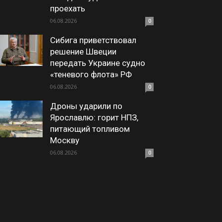
проехать
06.08.2026
0
Сибига приветствовал
решение Швеции
передать Украине судно
«теневого флота» РФ
06.08.2026
0
Дроны ударили по
Ярославлю: горит НПЗ,
питающий топливом
Москву
06.08.2026
0