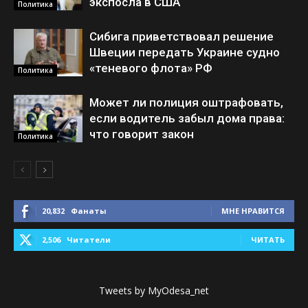
экспосла в США
Политика
Сибига приветствовал решение
Швеции передать Украине судно
«теневого флота» РФ
Политика
Может ли полиция оштрафовать,
если водитель забыл дома права:
что говорит закон
Политика
20,832
Фанаты
МНЕ НРАВИТСЯ
2,506
Читатели
ЧИТАТЬ
Tweets by MyOdesa_net