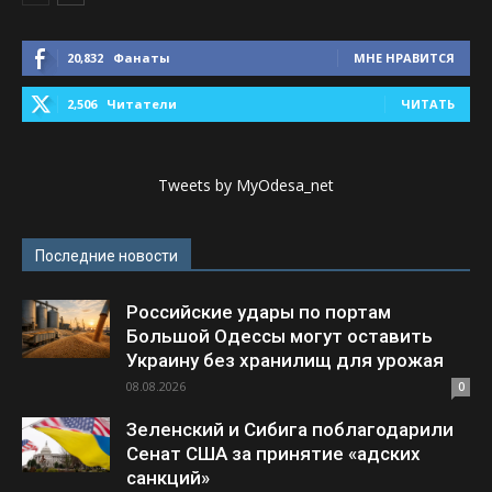
20,832
Фанаты
МНЕ НРАВИТСЯ
2,506
Читатели
ЧИТАТЬ
Tweets by MyOdesa_net
Последние новости
Российские удары по портам
Большой Одессы могут оставить
Украину без хранилищ для урожая
08.08.2026
0
Зеленский и Сибига поблагодарили
Сенат США за принятие «адских
санкций»