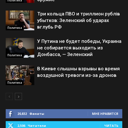
Политика
Три кольца ПВО и триллион рублів
убытков: Зеленский об ударах
вглубь РФ
Политика
У Путина не будет победы, Украина
не собирается выходить из
Донбасса, — Зеленский
Политика
В Киеве слышны взрывы во время
воздушной тревоги из-за дронов
Политика
20,832
Фанаты
МНЕ НРАВИТСЯ
2,506
Читатели
ЧИТАТЬ