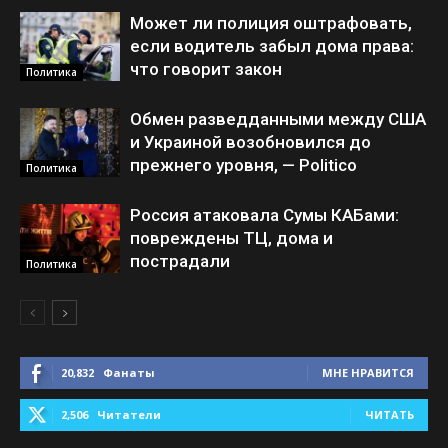
Может ли полиция оштрафовать,
если водитель забыл дома права:
что говорит закон
Политика
Обмен разведданными между США
и Украиной возобновился до
прежнего уровня, — Politico
Политика
Россия атаковала Сумы КАБами:
повреждены ТЦ, дома и
пострадали
Политика
20,832
Фанаты
МНЕ НРАВИТСЯ
2,506
Читатели
ЧИТАТЬ