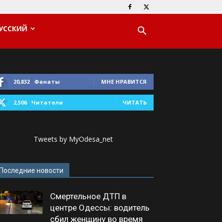
УССКИЙ
20,832
Фанаты
МНЕ НРАВИТСЯ
2,506
Читатели
ЧИТАТЬ
Tweets by MyOdesa_net
Последние новости
Смертельное ДТП в
центре Одессы: водитель
сбил женщину во время