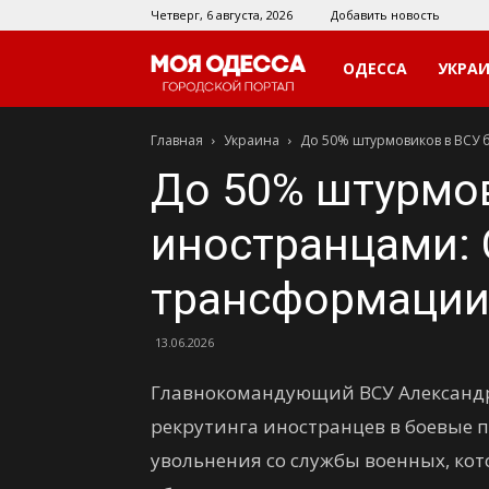
Четверг, 6 августа, 2026
Добавить новость
Моя
ОДЕССА
УКРА
Главная
Украина
До 50% штурмовиков в ВСУ 
Одесса
До 50% штурмов
иностранцами: 
трансформации
13.06.2026
Главнокомандующий ВСУ Александр
рекрутинга иностранцев в боевые п
увольнения со службы военных, кот