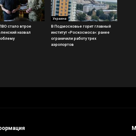
Украина
ПВО стало втрое
В Подмосковье горит главный
еленский назвал
институт «Роскосмоса»: ранее
роблему
ограничили работу трех
аэропортов
формация
М