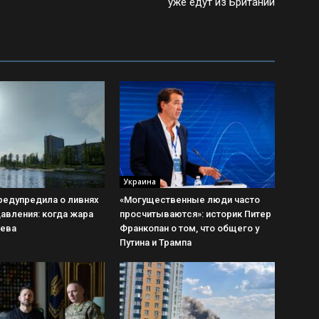
уже едут из Британии
Украина
редупредила о ливнях
«Могущественные люди часто
давления: когда жара
просчитываются»: историк Питер
иева
Франкопан о том, что общего у
Путина и Трампа