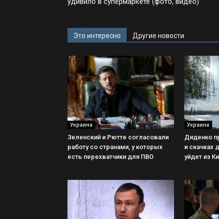
удивило в супермаркете (фото, видео)
Это интересно
Другие новости
Украина
Украина
Зеленский и Рютте согласовали
Диденко п
работу со странами, у которых
и скачках 
есть перехватчики для ПВО
уйдет из К