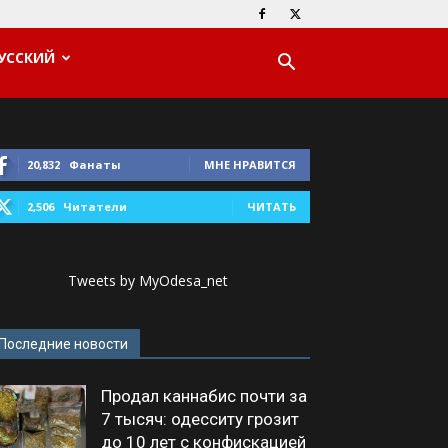
УССКИЙ
20,832
Фанаты
МНЕ НРАВИТСЯ
2,506
Читатели
ЧИТАТЬ
Tweets by MyOdesa_net
Последние новости
Продал каннабис почти за
7 тысяч: одесситу грозит
до 10 лет с конфискацией