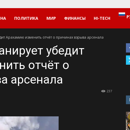
Р
ИНА
ПОЛИТИКА
МИР
ФИНАНСЫ
HI-TECH
дит Арахамию изменить отчёт о причинах взрыва арсенала
анирует убедит
ить отчёт о
а арсенала
237