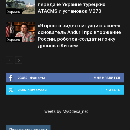
передаче Украине турецких
ATACMS и установок M270
Украина
«Я просто видел ситуацию яснее»:
основатель Anduril про вторжение
России, роботов-солдат и гонку
Украина
дронов с Китаем
20,832
Фанаты
МНЕ НРАВИТСЯ
2,506
Читатели
ЧИТАТЬ
Tweets by MyOdesa_net
Последние новости