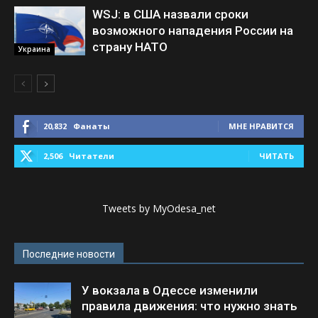
WSJ: в США назвали сроки
возможного нападения России на
страну НАТО
Украина
20,832
Фанаты
МНЕ НРАВИТСЯ
2,506
Читатели
ЧИТАТЬ
Tweets by MyOdesa_net
Последние новости
У вокзала в Одессе изменили
правила движения: что нужно знать