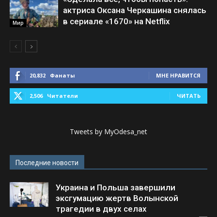
актриса Оксана Черкашина снялась
в сериале «1670» на Netflix
Мир
20,832
Фанаты
МНЕ НРАВИТСЯ
2,506
Читатели
ЧИТАТЬ
Tweets by MyOdesa_net
Последние новости
Украина и Польша завершили
эксгумацию жертв Волынской
трагедии в двух селах