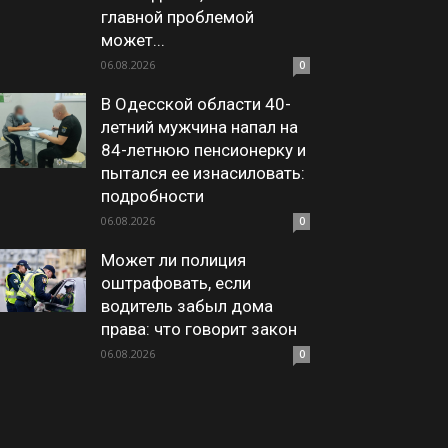
главной проблемой
может...
06.08.2026
0
В Одесской области 40-
летний мужчина напал на
84-летнюю пенсионерку и
пытался ее изнасиловать:
подробности
06.08.2026
0
Может ли полиция
оштрафовать, если
водитель забыл дома
права: что говорит закон
06.08.2026
0