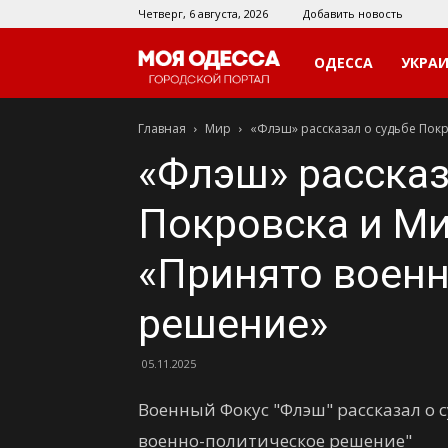
Четверг, 6 августа, 2026
Добавить новость
Моя
ОДЕССА
УКРА
Главная
Мир
«Флэш» рассказал о судьбе Пок
Одесса
«Флэш» рассказ
Покровска и Ми
«Принято воен
решение»
05.11.2025
Военный Фокус "Флэш" рассказал о 
военно-политическое решение"