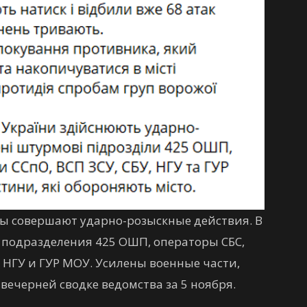
ы совершают ударно-розыскные действия. В
подразделения 425 ОШП, операторы СБС,
, НГУ и ГУР МОУ. Усилены военные части,
вечерней сводке ведомства за 5 ноября.