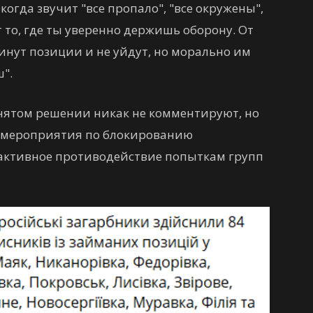
когда звучит "все пропало", "все окружены",
 то, где ты уверенно держишь оборону. От
инут позиции и не уйдут, но морально им
".
нятом решении никак не комментируют, но
я мероприятия по блокированию
активное противодействие попыткам групп