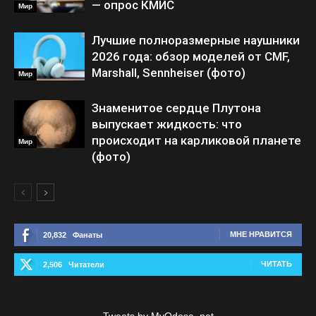
— опрос КМИС
Мир
Лучшие полноразмерные наушники
2026 года: обзор моделей от CMF,
Marshall, Sennheiser (фото)
Мир
Знаменитое сердце Плутона
выпускает жидкость: что
происходит на карликовой планете
Мир
(фото)
МНЕ НРАВИТСЯ
20,832
Фанаты
ЧИТАТЬ
2,506
Читатели
Tweets by MyOdesa_net