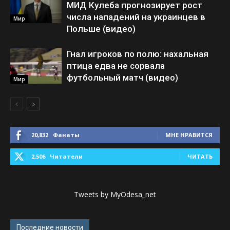
МИД Кулеба прогнозирует рост
числа нападений на украинцев в
Мир
Польше (видео)
Гнал игроков по полю: нахальная
птица едва не сорвала
футбольный матч (видео)
Мир
20,832
Фанаты
МНЕ НРАВИТСЯ
2,506
Читатели
ЧИТАТЬ
Tweets by MyOdesa_net
Последние новости