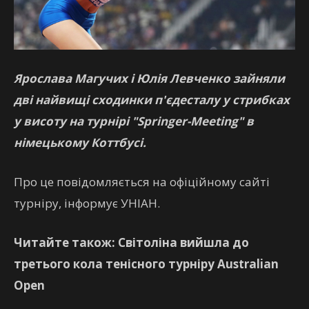
Ярослава Магучих і Юлія Левченко зайняли
дві найвищі сходинки п'єдесталу у стрибках
у висоту на турнірі "Springer-Meeting" в
німецькому Коттбусі.
Про це повідомляється на офіційному сайті
турніру, інформує УНІАН.
Читайте також: Світоліна вийшла до
третього кола тенісного турніру Australian
Open