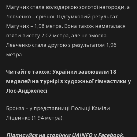
Магучих стала володаркою золотої нагороди, а
Левченко – срібної. Підсумковий результат
Магучих – 1,98 метра. Вона також намагалася
взяти висоту 2,02 метра, але не змогла.
Левченко стала другою з результатом 1,96
метра.
Читайте також: Українки завоювали 18
медалей на турнірі з художньої гімнастики у
Лос-Анджелесі
Бронза – у представниці Польщі Каміли
Ліцвинко (1,94 метра).
Підписуйся на сторінки UAINFO у Facebook,