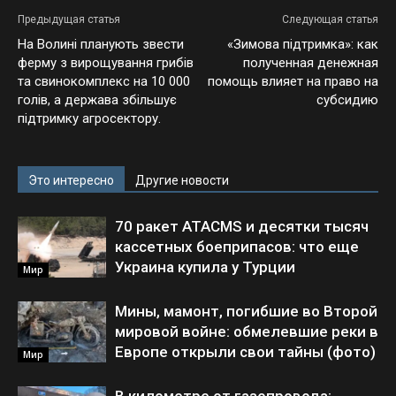
Предыдущая статья
Следующая статья
На Волині планують звести
«Зимова підтримка»: как
ферму з вирощування грибів
полученная денежная
та свинокомплекс на 10 000
помощь влияет на право на
голів, а держава збільшує
субсидию
підтримку агросектору.
Это интересно
Другие новости
70 ракет ATACMS и десятки тысяч
кассетных боеприпасов: что еще
Украина купила у Турции
Мир
Мины, мамонт, погибшие во Второй
мировой войне: обмелевшие реки в
Европе открыли свои тайны (фото)
Мир