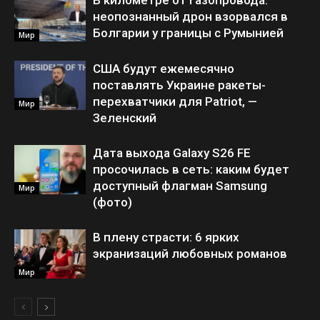
В километре от газопровода:
неопознанный дрон взорвался в
Болгарии у границы с Румынией
Мир
США будут ежемесячно
поставлять Украине ракеты-
перехватчики для Patriot, —
Мир
Зеленский
Дата выхода Galaxy S26 FE
просочилась в сеть: каким будет
доступный флагман Samsung
Мир
(фото)
В плену страсти: 6 ярких
экранизаций любовных романов
Мир