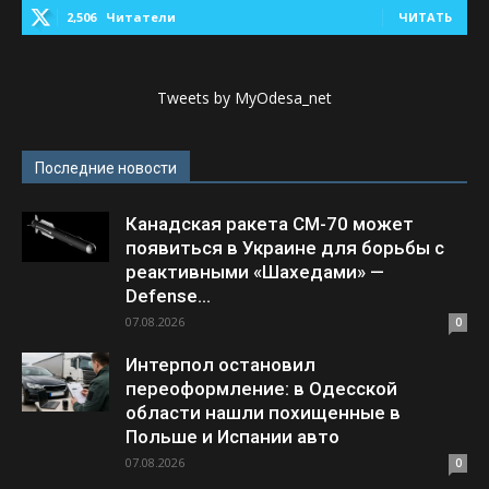
2,506
Читатели
ЧИТАТЬ
Tweets by MyOdesa_net
Последние новости
Канадская ракета CM-70 может
появиться в Украине для борьбы с
реактивными «Шахедами» —
Defense...
07.08.2026
0
Интерпол остановил
переоформление: в Одесской
области нашли похищенные в
Польше и Испании авто
07.08.2026
0