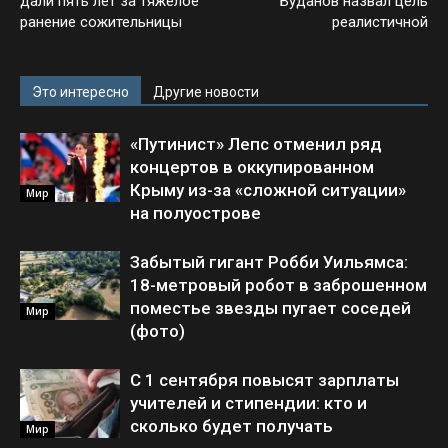
дали пять лет за тяжелое
Буданов назвал цель
ранение сожительницы
реалистичной
Это интересно
Другие новости
«Путинист» Лепс отменил ряд
концертов в оккупированном
Крыму из-за «сложной ситуации»
Мир
на полуострове
Забытый гигант Робби Уильямса:
18-метровый робот в заброшенном
поместье звезды пугает соседей
Мир
(фото)
С 1 сентября повысят зарплаты
учителей и стипендии: кто и
сколько будет получать
Мир