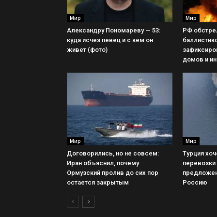
Мир
Мир
Александру Пономареву — 53:
РФ обстре
куда исчез певец и с кем он
баллистико
живет (фото)
зафиксиро
домов и ин
Мир
Мир
Договорились, но не совсем:
Турция хоч
Иран объяснил, почему
перевозки
Ормузский пролив до сих пор
предложен
остается закрытым
Россию