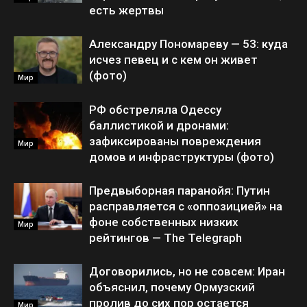
есть жертвы
Александру Пономареву — 53: куда
исчез певец и с кем он живет
(фото)
Мир
РФ обстреляла Одессу
баллистикой и дронами:
зафиксированы повреждения
Мир
домов и инфраструктуры (фото)
Предвыборная паранойя: Путин
расправляется с «оппозицией» на
фоне собственных низких
Мир
рейтингов — The Telegraph
Договорились, но не совсем: Иран
объяснил, почему Ормузский
пролив до сих пор остается
Мир