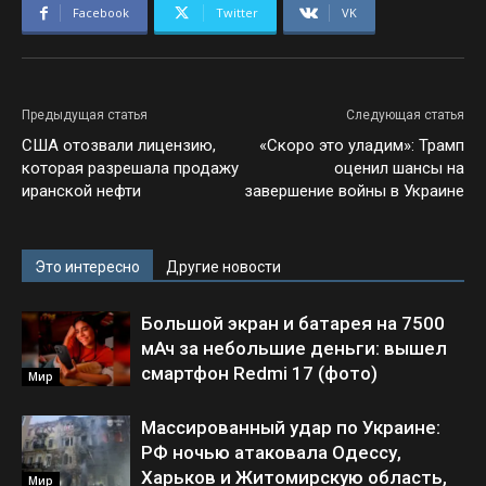
Facebook
Twitter
VK
Предыдущая статья
Следующая статья
США отозвали лицензию,
«Скоро это уладим»: Трамп
которая разрешала продажу
оценил шансы на
иранской нефти
завершение войны в Украине
Это интересно
Другие новости
Большой экран и батарея на 7500
мАч за небольшие деньги: вышел
смартфон Redmi 17 (фото)
Мир
Массированный удар по Украине:
РФ ночью атаковала Одессу,
Харьков и Житомирскую область,
Мир