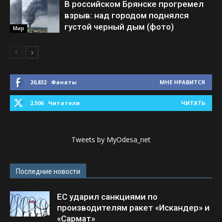
В российском Брянске прогремел
взрыв: над городом поднялся
густой черный дым (фото)
Мир
20,832
Фанаты
МНЕ НРАВИТСЯ
2,506
Читатели
ЧИТАТЬ
Tweets by MyOdesa_net
Последние новости
ЕС ударил санкциями по
производителям ракет «Искандер» и
«Сармат»