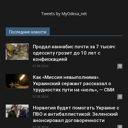
Tweets by MyOdesa_net
Последние новости
Продал каннабис почти за 7 тысяч:
одесситу грозит до 10 лет с
конфискацией
07.08.2026
0
Как «Миссия невыполнима».
Украинский сержант рассказал о
трудностях пути на «ноль», — СМИ
07.08.2026
0
Норвегия будет помогать Украине с
ПВО и антибаллистикой: Зеленский
анонсировал договоренности
07.08.2026
0