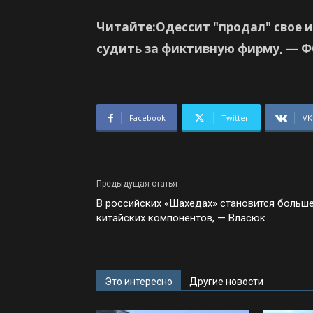
Читайте:
Одессит "продал" свое и
судить за фиктивную фирму, — 
Facebook
Twitter
VK
Предыдущая статья
В российских «Шахедах» становится больш
китайских компонентов, — Власюк
Это интересно
Другие новости