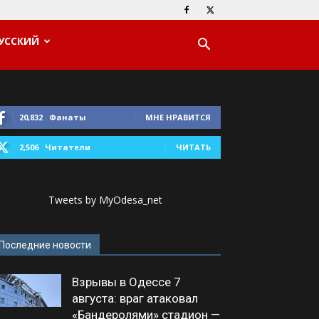
УССКИЙ
20,832
Фанаты
МНЕ НРАВИТСЯ
2,506
Читатели
ЧИТАТЬ
Tweets by MyOdesa_net
Последние новости
Взрывы в Одессе 7
августа: враг атаковал
«Бандеролями» стадион —