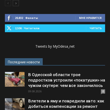
20,832
Фанаты
МНЕ НРАВИТСЯ
2,506
Читатели
ЧИТАТЬ
Tweets by MyOdesa_net
Последние новости
В Одесской области трое
подростков устроили «покатушки» на
чужом скутере: чем все закончилось
09.08.2026
0
Влетели в яму и повредили авто: как
добиться компенсации за ремонт