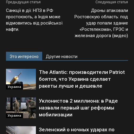
Предыдущая статья
Следующая статья
Санкції в дії: НПЗ в РФ
Дроны атаковали
простоюють, а Індія може
Ростовскую область: под
відмовитись від російської
удар попали здание
нафти.
«Ростелекома», ГРЭС и
железная дорога (видео)
Это интересно
Другие новости
The Atlantic: производители Patriot
боятся, что Украина сделает
ракеты лучше и дешевле
Украина
Уклонистов 2 миллиона: в Раде
назвали первый шаг реформы
мобилизации
Украина
Зеленский о ночных ударах по